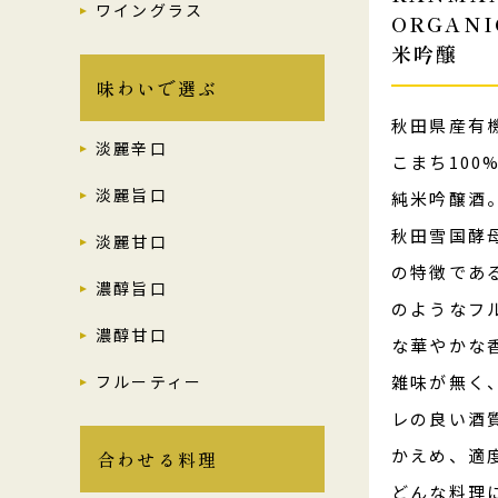
ワイングラス
ORGANI
米吟醸
味わいで選ぶ
秋田県産有
淡麗辛口
こまち100
淡麗旨口
純米吟醸酒
秋田雪国酵母(
淡麗甘口
の特徴であ
濃醇旨口
のようなフ
濃醇甘口
な華やかな
フルーティー
雑味が無く
レの良い酒
かえめ、適
合わせる料理
どんな料理