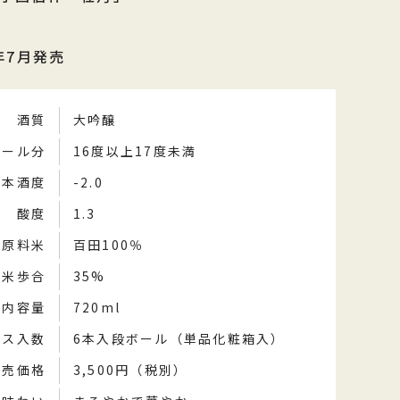
年7月発売
酒質
大吟醸
コール分
16度以上17度未満
日本酒度
-2.0
酸度
1.3
原料米
百田100％
精米歩合
35%
内容量
720ml
ース入数
6本入段ボール（単品化粧箱入）
小売価格
3,500円（税別）