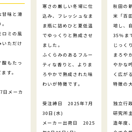
寒さの厳しい冬場に仕
秋田の
な甘味と滑
込み、フレッシュなま
米「百
り。
ま瓶に詰めひと夏低温
培し、
モロミの風
でゆっくりと熟成させ
35％ま
みいただけ
ました。
じっく
ふくらみのあるフルー
まろや
ノ酸もたっ
ティな香りと、よりま
やかな
てます。
ろやかで熟成された味
く広が
わいが特徴です。
特徴の
17日メーカ
受注締日 2025年7月
独立行
30日(水)
研究所
メーカー出荷日 2025
造年度