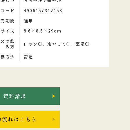
味わい
まろやかで華やか
Nコード
4906157312453
販売期間
通年
品サイズ
8.6×8.6×29cm
すめの飲
ロック〇、冷やして◎、室温〇
み方
保存方法
常温
資料請求
の流れはこちら