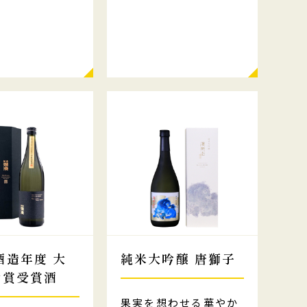
酒造年度 大
純米大吟醸 唐獅子
金賞受賞酒
果実を想わせる華やか