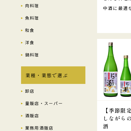
肉料理
中酒に最適
魚料理
和食
洋食
鍋料理
業種・業態で選ぶ
卸店
量販店・スーパー
【季節限
酒販店
しながら
酒
業務用酒販店