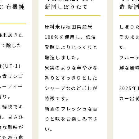
C 有機純
新酒しぼりたて
造 新
原料米は秋田県産米
しぼり
機米あきた
100%を使用し、低温
そのま
%で醸した
発酵によりじっくりと
た。
。
醸造しました。
フルー
UT-1)
果実のような華やかな
鮮な風
る青リンゴ
香りとすっきりとした
ルーティー
シャープなのどごしが
2025
香り。
特徴です。
カー出
、軽快でキ
新酒のフレッシュな香
質。甘さひ
りと味をお楽しみ下さ
度な酸味が
い。
にもあう食