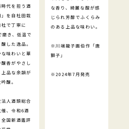
新時代を担う酒
な香り、綺麗な酸が感
田」を自社田栽
じられ芳醇でふくらみ
自社で丁寧に
のある上品な味わい。
で磨き、低温で
り醸した逸品。
※川端龍子画伯作「唐
かな味わいと華
獅子」
吟醸香がやさし
る上品な余韻が
※2024年7月発売
大吟醸。
政法人酒類総合
主催、令和6酒
、全国新酒鑑評