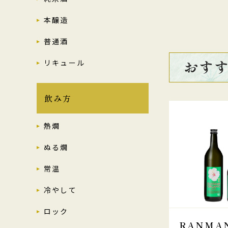
本醸造
普通酒
おす
リキュール
飲み方
熱燗
ぬる燗
常温
冷やして
ロック
RANMA