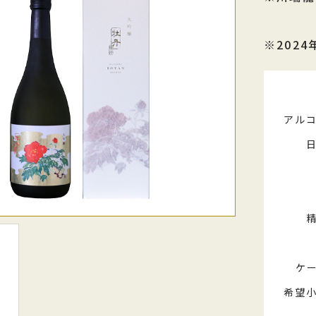
※2024
アル
ケ
希望