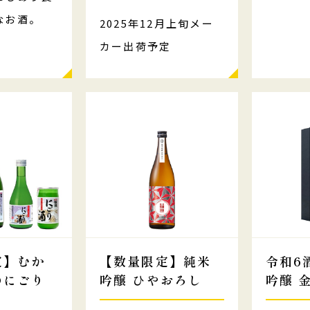
なお酒。
2025年12月上旬メー
カー出荷予定
定】むか
【数量限定】純米
令和6
のにごり
吟醸 ひやおろし
吟醸 