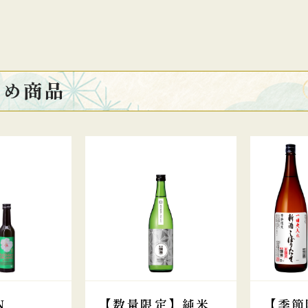
すめ商品
N
【数量限定】純米
【季節