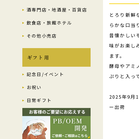
酒専門店・地酒屋・百貨店
とろり新鮮
飲食店・旅館ホテル
らかな口当
昔懐かしい
その他小売店
味がお楽し
ます。
ギフト用
酵母やアミ
記念日/イベント
ぷりと入っ
お祝い
2025年9月
日常ギフト
ー出荷