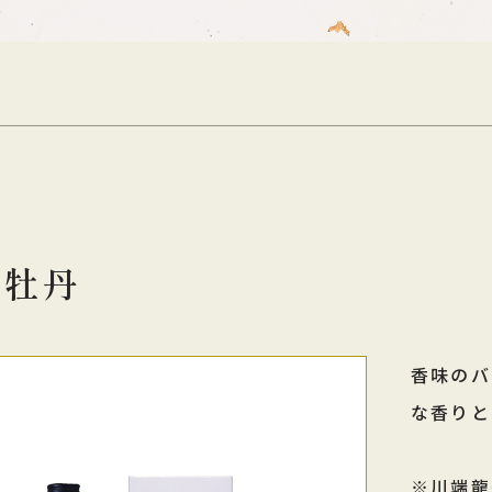
 牡丹
香味のバ
な香りと
※川端龍