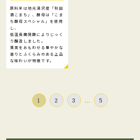
原料米は地元湯沢産「秋田
酒こまち」、酵母は「こま
ち酵母スペシャル」を使用
し、
低温長期発酵によりじっく
り醸造しました。
果実をおもわせる華やかな
香りとふくらみのある上品
な味わいが特徴です。
1
2
3
...
5