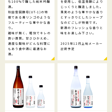
ち100%で醸した純米吟醸
を使用し、低温発酵により
酒。
じっくりと醸造しました。
秋田雪国酵母(UT-1)の特
果実のような華やかな香り
徴である青リンゴのような
とすっきりとしたシャープ
フルーティーな華やかな香
なのどごしが特徴です。
り。
新酒のフレッシュな香りと
雑味が無く、軽快でキレの
味をお楽しみ下さい。
良い酒質。甘さひかえめ、
適度な酸味がどんな料理に
2025年12月上旬メーカー
もあう食中酒に最適なお
出荷予定
酒。