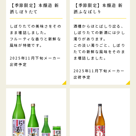
【季節限定】本醸造 新
【季節限定】本醸造 新
酒しぼりたて
酒ふなばしり
しぼりたての美味さをその
酒槽からほとばしり出る、
まま壜詰しました。
しぼりたての新酒には少し
フルーティな香りと新鮮な
濁りがあります。
風味が特徴です。
この淡い濁りごと、しぼり
たての新鮮な風味をそのま
2025年11月下旬メーカー
ま壜詰しました。
出荷予定
2025年11月下旬メーカー
出荷予定