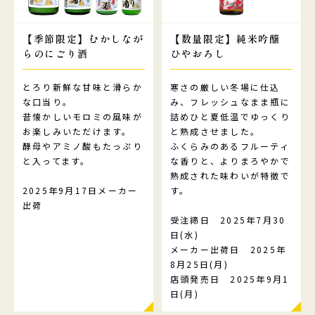
【季節限定】むかしなが
【数量限定】純米吟醸
らのにごり酒
ひやおろし
とろり新鮮な甘味と滑らか
寒さの厳しい冬場に仕込
な口当り。
み、フレッシュなまま瓶に
昔懐かしいモロミの風味が
詰めひと夏低温でゆっくり
お楽しみいただけます。
と熟成させました。
酵母やアミノ酸もたっぷり
ふくらみのあるフルーティ
と入ってます。
な香りと、よりまろやかで
熟成された味わいが特徴で
2025年9月17日メーカー
す。
出荷
受注締日 2025年7月30
日(水)
メーカー出荷日 2025年
8月25日(月)
店頭発売日 2025年9月1
日(月)