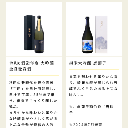
令和6酒造年度 大吟醸
純米大吟醸 唐獅子
金賞受賞酒
果実を想わせる華やかな香
秋田の新時代を担う酒米
り、綺麗な酸が感じられ芳
「百田」を自社田栽培し、
醇でふくらみのある上品な
自社で丁寧に35％まで磨
味わい。
き、低温でじっくり醸した
逸品。
※川端龍子画伯作「唐獅
まろやかな味わいと華やか
子」
な吟醸香がやさしく広がる
上品な余韻が特徴の大吟
※2024年7月発売